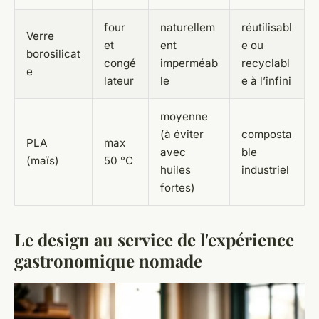
four
naturellem
réutilisabl
Verre
et
ent
e ou
borosilicat
congé
imperméab
recyclabl
e
lateur
le
e à l’infini
moyenne
(à éviter
composta
PLA
max
avec
ble
(maïs)
50 °C
huiles
industriel
fortes)
Le design au service de l'expérience
gastronomique nomade