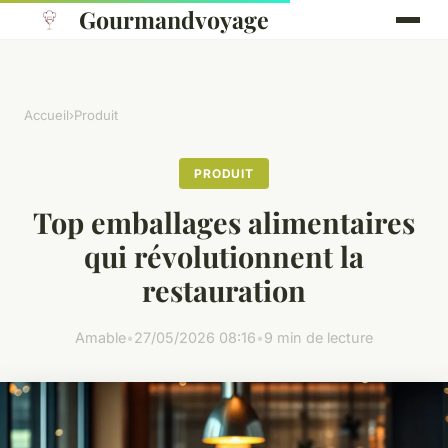
Gourmandvoyage
Accueil
›
Produit
PRODUIT
Top emballages alimentaires
qui révolutionnent la
restauration
Amable
•
27/05/2026 08:16
•
9 min de lecture