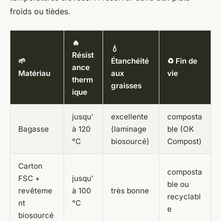
froids ou tièdes.
🔥
💧
Résist
🌱
Étanchéité
♻️ Fin de
ance
Matériau
aux
vie
therm
graisses
ique
jusqu’
excellente
composta
Bagasse
à 120
(laminage
ble (OK
°C
biosourcé)
Compost)
Carton
composta
FSC +
jusqu’
ble ou
revêteme
à 100
très bonne
recyclabl
nt
°C
e
biosourcé