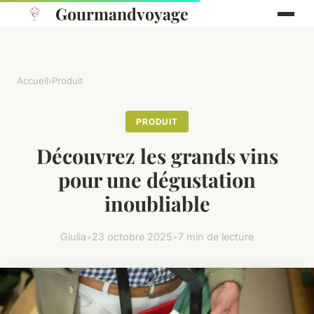
Gourmandvoyage
Accueil
›
Produit
PRODUIT
Découvrez les grands vins
pour une dégustation
inoubliable
Giulia
•
23 octobre 2025
•
7 min de lecture