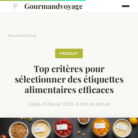
Gourmandvoyage
Accueil
›
Produit
PRODUIT
Top critères pour
sélectionner des étiquettes
alimentaires efficaces
Giulia
•
10 février 2025
•
6 min de lecture