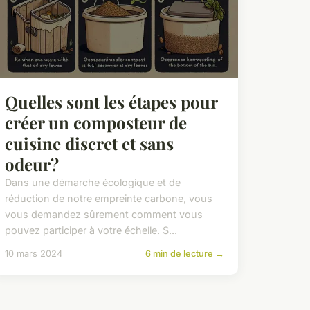
Quelles sont les étapes pour
créer un composteur de
cuisine discret et sans
odeur?
Dans une démarche écologique et de
réduction de notre empreinte carbone, vous
vous demandez sûrement comment vous
pouvez participer à votre échelle. S...
10 mars 2024
6 min de lecture →