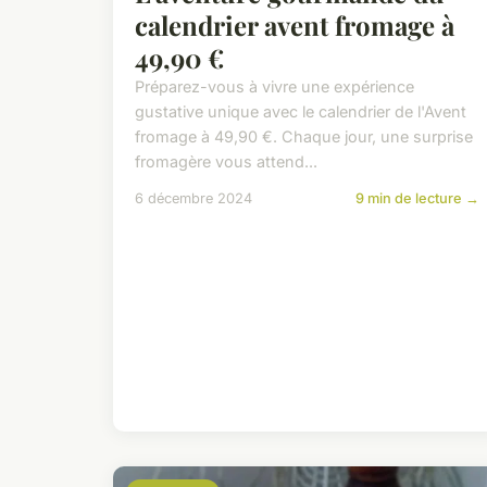
calendrier avent fromage à
49,90 €
Préparez-vous à vivre une expérience
gustative unique avec le calendrier de l'Avent
fromage à 49,90 €. Chaque jour, une surprise
fromagère vous attend...
6 décembre 2024
9 min de lecture →