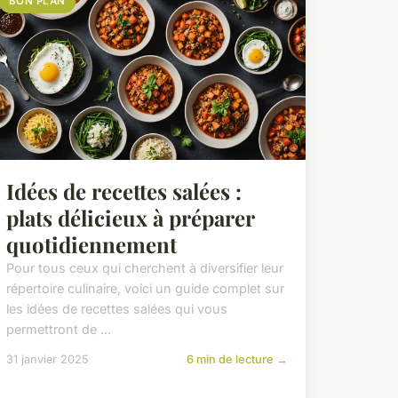
BON PLAN
Idées de recettes salées :
plats délicieux à préparer
quotidiennement
Pour tous ceux qui cherchent à diversifier leur
répertoire culinaire, voici un guide complet sur
les idées de recettes salées qui vous
permettront de ...
31 janvier 2025
6 min de lecture →