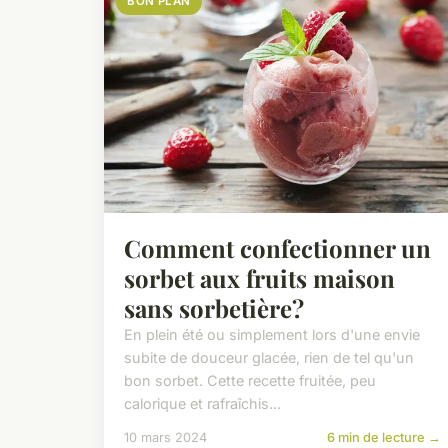
BON PLAN
Comment confectionner un
sorbet aux fruits maison
sans sorbetière?
En plein été ou simplement lors d'une envie
subite de douceur glacée, rien de tel qu'un
bon sorbet. Cette recette fruitée, peu
calorique et rafraîchis...
10 mars 2024
6 min de lecture →