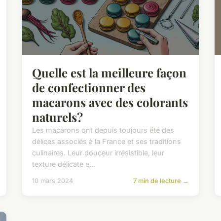
Quelle est la meilleure façon
de confectionner des
macarons avec des colorants
naturels?
Les macarons ont depuis toujours été des
délices associés à la France et ses traditions
culinaires. Leur douceur irrésistible, leur
texture délicate e...
10 mars 2024
7 min de lecture →