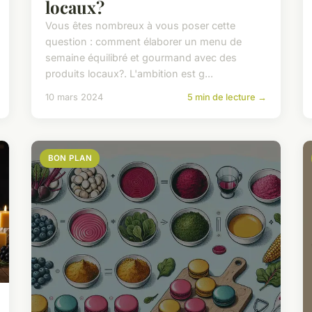
locaux?
Vous êtes nombreux à vous poser cette
question : comment élaborer un menu de
semaine équilibré et gourmand avec des
produits locaux?. L'ambition est g...
10 mars 2024
5 min de lecture →
BON PLAN