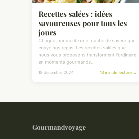
Recettes salées : idées
savoureuses pour tous les
jours
Chaque jour mérite une touche de saveur qui
égaye nos repas. Les recettes salées que
nous vous proposons transforment l'ordinaire
en moments gourmands...
18 décembre 2024
13 min de lecture →
Gourmandvoyage