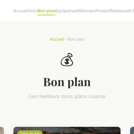
Accueil
Actu
Bon plan
Equipement
Minceur
Produit
Restaurant 
Accueil
› Bon plan
💰
Bon plan
Les meilleurs bons plans cuisine