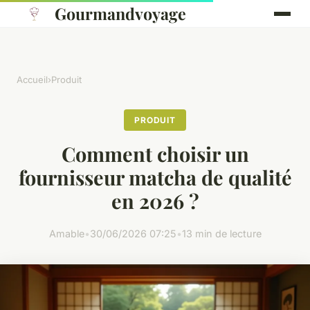
Gourmandvoyage
Accueil
›
Produit
PRODUIT
Comment choisir un
fournisseur matcha de qualité
en 2026 ?
Amable
•
30/06/2026 07:25
•
13 min de lecture