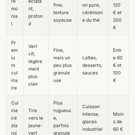
ré
éclata
fine,
on pure,
120
mo
nt,
texture
cérémoni
€ et
nia
profon
soyeuse
e du thé
200
l
d
€
Pr
Vert
em
Fine,
Entr
vif,
iu
mais un
Lattes,
e 60
légère
m
peu plus
desserts,
€ et
ment
cul
granule
sauces
100
plus
ina
use
€
clair
ire
Cul
Plus
Cuisson
ina
Tire
rugueus
intense,
Moin
iré
vers le
e,
glaces
s de
sta
jaune-
parfois
industriel
60 €
nd
vert
granule