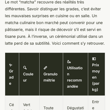
Le mot “matcha” recouvre des réalités très
différentes. Savoir distinguer les grades, c’est éviter
les mauvaises surprises en cuisine ou en salle. Un
matcha culinaire bon marché peut convenir pour une
pâtisserie, mais il risque de décevoir s’il est servi en
tisane pure. À l’inverse, un cérémonial utilisé dans un
latte perd de sa subtilité. Voici comment s’y retrouver.
💶
🍶
✨
Prix
🔍
📏
Utilisatio
Gr
moy
Coule
Granulo
n
ad
en
ur
métrie
recomm
e
(par
andée
kg)
Entr
Cé
Vert
Toute
Dégustati
e