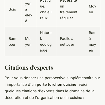
Rustiq
Nécessite
yen
ue,
un
Moy
Bois
à
chaleu
traitement
en
élev
reux
régulier
é
Nature
Bas
Bam
Mo
l,
Facile à
à
bou
yen
écolog
nettoyer
moy
ique
en
Citations d'experts
Pour vous donner une perspective supplémentaire sur
l'importance d'un
porte torchon cuisine
, voici
quelques citations d'experts dans le domaine de la
décoration et de l'organisation de la cuisine :