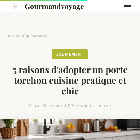
Gourmandvoyage
Accueil
›
Equipement
EQUIPEMENT
5 raisons d'adopter un porte
torchon cuisine pratique et
chic
Giulia
•
10 février 2025
•
7 min de lecture