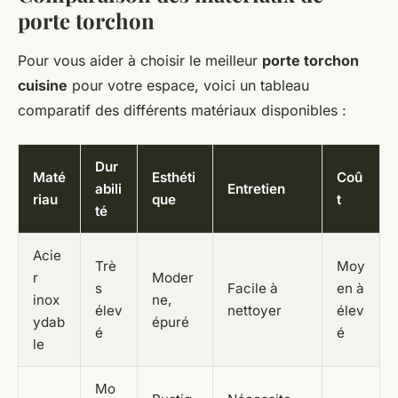
porte torchon
Pour vous aider à choisir le meilleur
porte torchon
cuisine
pour votre espace, voici un tableau
comparatif des différents matériaux disponibles :
Dur
Maté
Esthéti
Coû
abili
Entretien
riau
que
t
té
Acie
Trè
Moy
r
Moder
s
Facile à
en à
inox
ne,
élev
nettoyer
élev
ydab
épuré
é
é
le
Mo