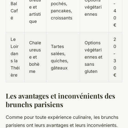
Bal
pochés,
-
e et
végétari
Caf
pancakes,
4
artisti
ennes
é
croissants
0
que
€
Le
2
Chale
Options
Loir
Tartes
0
ureus
végétari
dan
salées,
-
e et
ennes et
s la
quiches,
3
bohè
sans
Théi
gâteaux
0
me
gluten
ère
€
Les avantages et inconvénients des
brunchs parisiens
Comme pour toute expérience culinaire, les brunchs
parisiens ont leurs avantages et leurs inconvénients.