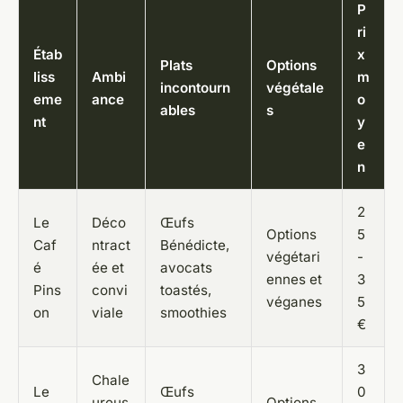
P
ri
Étab
x
Plats
Options
liss
Ambi
m
incontourn
végétale
eme
ance
o
ables
s
nt
y
e
n
2
Le
Déco
Œufs
Options
5
Caf
ntract
Bénédicte,
végétari
-
é
ée et
avocats
ennes et
3
Pins
convi
toastés,
véganes
5
on
viale
smoothies
€
3
Chale
Le
Œufs
0
ureus
Options