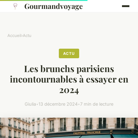
Gourmandvoyage
Accueil
›
Actu
ACTU
Les brunchs parisiens
incontournables à essayer en
2024
Giulia
•
13 décembre 2024
•
7 min de lecture