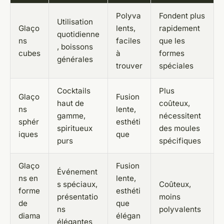
Polyva
Fondent plus
Utilisation
Glaço
lents,
rapidement
quotidienne
ns
faciles
que les
, boissons
cubes
à
formes
générales
trouver
spéciales
Cocktails
Plus
Glaço
Fusion
haut de
coûteux,
ns
lente,
gamme,
nécessitent
sphér
esthéti
spiritueux
des moules
iques
que
purs
spécifiques
Glaço
Fusion
Événement
ns en
lente,
s spéciaux,
Coûteux,
forme
esthéti
présentatio
moins
de
que
ns
polyvalents
diama
élégan
élégantes