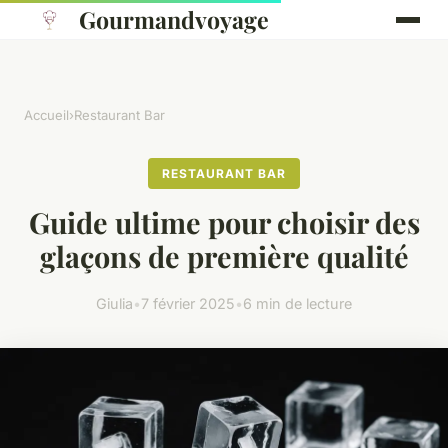
Gourmandvoyage
Accueil
›
Restaurant Bar
RESTAURANT BAR
Guide ultime pour choisir des
glaçons de première qualité
Giulia
•
7 février 2025
•
6 min de lecture