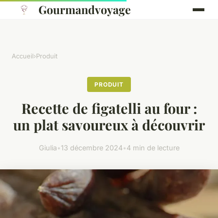
Gourmandvoyage
Accueil
›
Produit
PRODUIT
Recette de figatelli au four :
un plat savoureux à découvrir
Giulia
•
13 décembre 2024
•
4 min de lecture